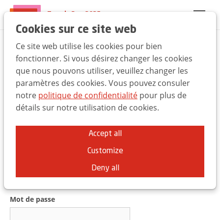
Trends Day 2025
EN
FR
NL
Cookies sur ce site web
Ce site web utilise les cookies pour bien
Bienvenue à l'UBA
fonctionner. Si vous désirez changer les cookies
que nous pouvons utiliser, veuillez changer les
Trends Day
paramètres des cookies. Vous pouvez consuler
notre
politique de confidentialité
pour plus de
Vous pouvez utiliser les mêmes identifiants que pour
détails sur notre utilisation de cookies.
le site
ubabelgium.be.
Accept all
Customize
Adresse e-mail
Deny all
Mot de passe