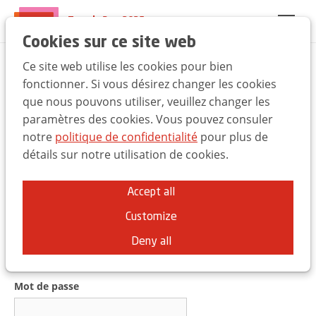
Trends Day 2025
EN
FR
NL
Cookies sur ce site web
Ce site web utilise les cookies pour bien
Bienvenue à l'UBA
fonctionner. Si vous désirez changer les cookies
que nous pouvons utiliser, veuillez changer les
Trends Day
paramètres des cookies. Vous pouvez consuler
notre
politique de confidentialité
pour plus de
Vous pouvez utiliser les mêmes identifiants que pour
détails sur notre utilisation de cookies.
le site
ubabelgium.be.
Accept all
Customize
Adresse e-mail
Deny all
Mot de passe