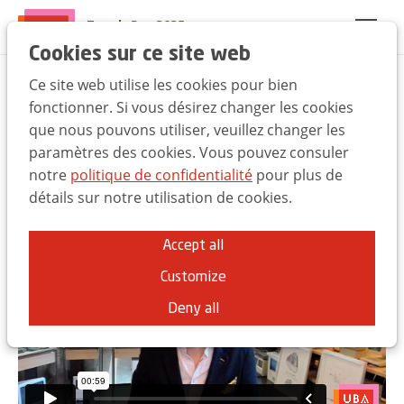
Trends Day 2025
EN
FR
NL
Cookies sur ce site web
Ce site web utilise les cookies pour bien
Pourquoi selon Peter
fonctionner. Si vous désirez changer les cookies
que nous pouvons utiliser, veuillez changer les
Hinssen ce sera un
paramètres des cookies. Vous pouvez consuler
grand cru cette année!
notre
politique de confidentialité
pour plus de
détails sur notre utilisation de cookies.
Accept all
Customize
Deny all