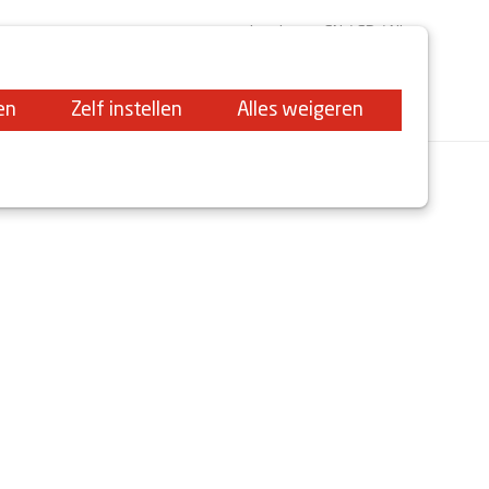
Log in
EN
FR
NL
AFTERMOVIE 2025
PROGRAMMA
SPREKERS
en
Zelf instellen
Alles weigeren