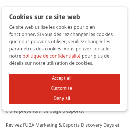
Trends Day 2025
EN
FR
NL
Cookies sur ce site web
Ce site web utilise les cookies pour bien
UBA Marketing &
fonctionner. Si vous désirez changer les cookies
que nous pouvons utiliser, veuillez changer les
Esports Discovery Days
paramètres des cookies. Vous pouvez consuler
notre
politique de confidentialité
pour plus de
Démarrez le jeu et intégrez l'esports dans
détails sur notre utilisation de cookies.
votre stratégie marketing
L’esports représente aujourd’hui des chiffres
Accept all
vertigineux. Pensez aux 40 millions de spectateurs en
direct pour un tournoi de League of Legends, aux 35
Customize
millions de dollars de dotation pour le championnat
Deny all
du monde de Dota 2 ou aux 2 millions d’abonnés
d’une présentatrice belge d’esports.
Revivez l'UBA Marketing & Esports Discovery Days et