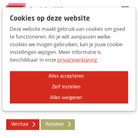
Trends Day 2025
EN
FR
NL
Cookies op deze website
Deze website maakt gebruik van cookies om goed
Vraag wachtwoord
te functioneren. Als je wilt aanpassen welke
cookies we mogen gebruiken, kan je jouw cookie-
herstel aan
instellingen wijzigen. Meer informatie is
beschikbaar in onze
privacyverklaring
.
Vul uw e-mailadres in om een nieuw wachtwoord te
verkrijgen.
Alles accepteren
Stap 1: Verkrijg een nieuw wachtwoord
Zelf instellen
E-mailadres
*
Alles weigeren
Verstuur
Annuleer