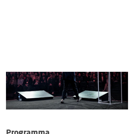
Peter Hinssen
,
Livia Fioretti
,
Joseph Oubelkas
,
Raja
Rajamannar
,
Diana Frost
,
Asmita Dubey
,
Stephan
Loerke
en
Steven Van Belleghem
.
Programma