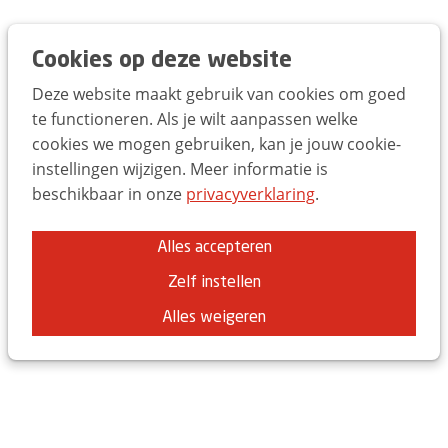
Trends Day 2025
EN
FR
NL
Cookies op deze website
Deze website maakt gebruik van cookies om goed
te functioneren. Als je wilt aanpassen welke
cookies we mogen gebruiken, kan je jouw cookie-
instellingen wijzigen. Meer informatie is
beschikbaar in onze
privacyverklaring
.
Dit was de UBA Trends Day
2025
Alles accepteren
Brussel Expo - ING Arena
Zelf instellen
Op donderdag 20 maart openden we opnieuw de
Alles weigeren
deuren van de ING Arena voor de UBA Trends Day.
Meer dan 2000 marketeers en 500 studenten waren
aanwezig voor een recordeditie van de UBA Trends
Day met inspirerende keynotes van
Seth Godin
,