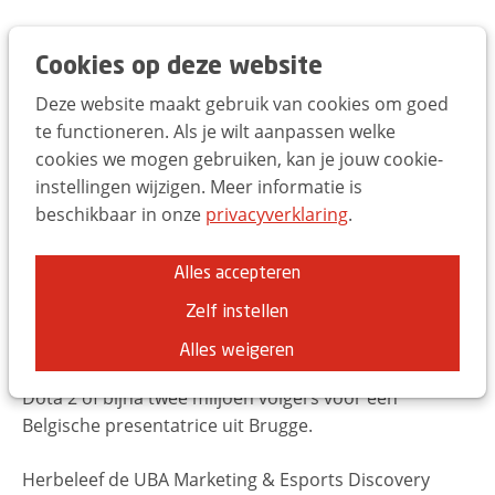
Trends Day 2025
EN
FR
NL
Cookies op deze website
Deze website maakt gebruik van cookies om goed
UBA Marketing &
te functioneren. Als je wilt aanpassen welke
cookies we mogen gebruiken, kan je jouw cookie-
Esports Discovery Days
instellingen wijzigen. Meer informatie is
beschikbaar in onze
privacyverklaring
.
Start het spel en integreer esports in uw
marketingaanpak
Alles accepteren
Esports kan tegenwoordig duizelingwekkende cijfers
voorleggen. Denk maar aan 40 miljoen live kijkers
Zelf instellen
voor een wedstrijdje League of Legends, 35 miljoen
Alles weigeren
dollar prijzengeld voor het wereldkampioenschap
Dota 2 of bijna twee miljoen volgers voor een
Belgische presentatrice uit Brugge.
Herbeleef de UBA Marketing & Esports Discovery